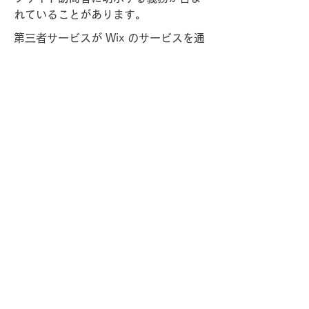
れていることがあります。
第三者サービスが Wix のサービスを通
じて Cookie の設定やその他のトラッ
キング技術を利用する場合、情報の収
集と保存方法に関して独自のポリシー
を持っている可能性があることを考慮
してください。このような外部のサー
ビスにおいては、Wix のプライバシー
ポリシーは適用されません。
詳しくは、当社ヘルプセンター記事
「
Cookie と Wix サイト
」を参照して
ください。
Copyright © ​一般社団法人 日本看護
統合医療協会 All Rights Reserved.
contact@newnursing.org